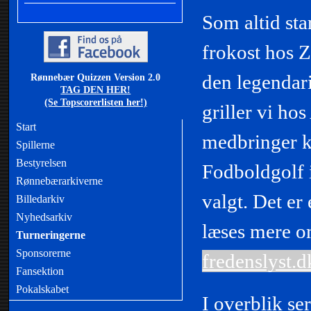
Som altid sta
frokost hos Z
den legendar
Rønnebær Quizzen Version 2.0
TAG DEN HER!
(Se Topscorerlisten her!)
griller vi ho
Start
medbringer kø
Spillerne
Bestyrelsen
Fodboldgolf 
Rønnebærarkiverne
valgt. Det er
Billedarkiv
Nyhedsarkiv
læses mere o
Turneringerne
Sponsorerne
fredenslyst.d
Fansektion
Pokalskabet
I overblik se