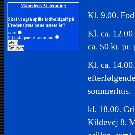
Månedens Afstemning
Kl. 9.00. Fo
Skal vi også spille fodboldgolf på
Fredenslysts bane næste år?
Kl. ca. 12.00
Ja tak.
Nej vi skal prøve en anden bane.
ca. 50 kr. pr.
Kl. ca. 14.0
efterfølgende
sommerhus.
kl. 18.00. Gr
Kildevej 8. M
grillen, samt