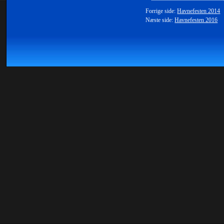
Forrige side:
Havnefesten 2014
Næste side:
Havnefesten 2016