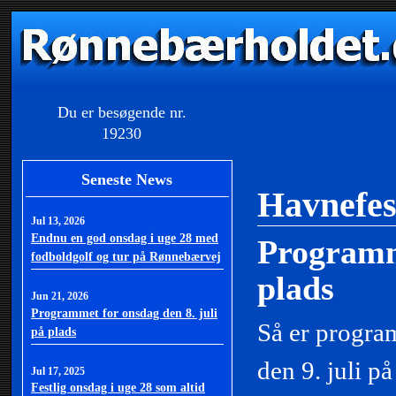
Du er besøgende nr.
19230
Seneste News
Havnefes
Jul 13, 2026
Endnu en god onsdag i uge 28 med
Programme
fodboldgolf og tur på Rønnebærvej
plads
Jun 21, 2026
Programmet for onsdag den 8. juli
Så er progra
på plads
den 9. juli på
Jul 17, 2025
Festlig onsdag i uge 28 som altid